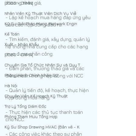
thương thảo giá; 
[JOBS - CNMN]
Nhân Viên Kỹ Thuật Viên Dịch Vụ Viễ
- Lập kế hoạch mua hàng đáp ứng yêu 
Kỹ Sư Giải Pháp Mạng (Network Engin
cầu các hợp đồng đầu ra 
Kế Toán
- Tìm kiếm, đánh giá, xây dựng, quản lý 
Xuất - Nhập Khẩu
hệ thống nhà cung cấp cho các hạng 
mục được phân công. 
[JOBS - CNMN]
Chuyên Gia Tổ Chức Nhân Sự và Quy T
- Đàm phán, thương thảo giá và các 
Phòng Hành Chính Nhân Sự
điều khoản trong hợp đồng với NCC 
Hà Nội
- Quản lý tiến độ, kế hoạch, thực hiện 
Chuyên Viên Kế Hoạch Kỹ Thuật
hợp đồng mua hàng. 
Trợ Lý Tổng Giám Đốc
- Thực hiện các thủ tục thanh toán 
Phòng Tham Mưu Tổng Hợp
cho NCC. 
Kỹ Sư Shop Drawing HVAC (Bản vẽ - K
- Các công việc khác theo sự phân 