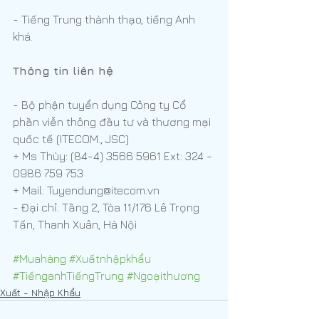
- Tiếng Trung thành thạo, tiếng Anh 
khá.
Thông tin liên hệ
- Bộ phận tuyển dụng Công ty Cổ 
phần viễn thông đầu tư và thương mại 
quốc tế (ITECOM., JSC)
+ Ms Thùy: (84-4) 3566 5961 Ext: 324 - 
0986 759 753
+ Mail: Tuyendung@itecom.vn
- Đại chỉ: Tầng 2, Tòa 11/176 Lê Trọng 
Tấn, Thanh Xuân, Hà Nội
#Muahàng
#Xuấtnhậpkhẩu
#TiếnganhTiếngTrung
#Ngoạithương
Xuất - Nhập Khẩu