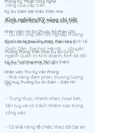
Phòng Kỹ Thuật Công Nghệ
công của cấp trên.
Kỹ Sư Giám Sát Điện, Điện nhẹ
Kinh nghiệm/Kỹ năng chi tiết
Chuyên Viên Quản Lý Chất Lượng (QA)
Nhân Viên Hồ Sơ (Thuộc Bộ Phận QS)
- Ưu tiên ứng viên tốt nghiệp trường 
Đại học Ngoại Thương, Đại học Kinh tế 
Kỹ Sư Shop Drawing Điện, Điện Nhẹ (
Quốc Dân , Đại học Hà nội ..... chuyên 
Trưởng Phòng Triển Khai Dự Án Cơ Đi
ngành Quản trị Kinh doanh, Kinh tế đối 
Kỹ Sư Tự Động Hóa T&C (Cơ Điện)
ngoại, tài chính quốc tế …
Nhân viên Thư Ký Văn Phòng
- Khả năng đàm phán, thương lượng 
Chỉ Huy Trưởng Dự Án Điện - Điện Nh
tốt
- Trung thực, nhanh nhẹn, hoạt bát, 
tận tụy và có trách nhiệm cao trong 
công việc
- Có khả năng tổ chức theo dõi Dự án.