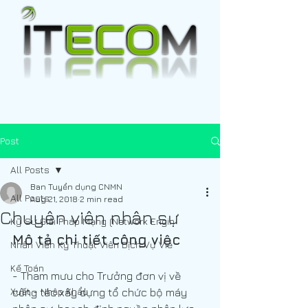
Post
All Posts
Ban Tuyển dụng CNMN
All Posts
Aug 21, 2018
2 min read
Chuyên viên nhân sự
Kỹ Sư Giải Pháp Mạng (Network Engin
Mô tả chi tiết công việc
Nhân Viên Kỹ Thuật Viên Dịch Vụ Viễ
Kế Toán
- Tham mưu cho Trưởng đơn vị về 
Xuất - Nhập Khẩu
công tác xây dựng tổ chức bộ máy 