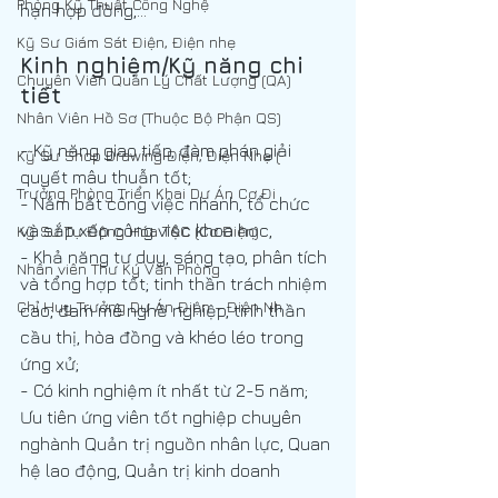
Phòng Kỹ Thuật Công Nghệ
hạn hợp đồng,… 
Kỹ Sư Giám Sát Điện, Điện nhẹ
Kinh nghiệm/Kỹ năng chi 
Chuyên Viên Quản Lý Chất Lượng (QA)
tiết
Nhân Viên Hồ Sơ (Thuộc Bộ Phận QS)
- Kỹ năng giao tiếp, đàm phán giải 
Kỹ Sư Shop Drawing Điện, Điện Nhẹ (
quyết mâu thuẫn tốt;
Trưởng Phòng Triển Khai Dự Án Cơ Đi
- Nắm bắt công việc nhanh, tổ chức 
và sắp xếp công việc khoa học,
Kỹ Sư Tự Động Hóa T&C (Cơ Điện)
- Khả năng tư duy, sáng tạo, phân tích 
Nhân viên Thư Ký Văn Phòng
và tổng hợp tốt; tinh thần trách nhiệm 
Chỉ Huy Trưởng Dự Án Điện - Điện Nh
cao; đam mê nghề nghiệp, tinh thần 
cầu thị, hòa đồng và khéo léo trong 
ứng xử;
- Có kinh nghiệm ít nhất từ 2-5 năm; 
Ưu tiên ứng viên tốt nghiệp chuyên 
nghành Quản trị nguồn nhân lực, Quan 
hệ lao động, Quản trị kinh doanh