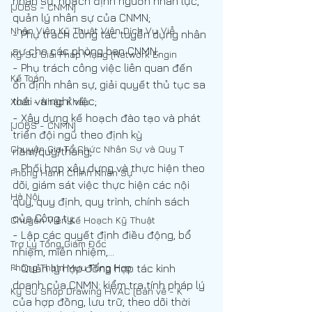
nhân sự, hoạch định nguồn nhân lực, 
[JOBS - CNMN]
quản lý nhân sự của CNMN;
Nhân Viên Kỹ Thuật Viên Dịch Vụ Viễ
- Phụ trách công tác tuyển dụng nhân 
sự cho các phòng ban CNMN;
Kỹ Sư Giải Pháp Mạng (Network Engin
- Phụ trách công việc liên quan đến 
Kế Toán
ổn định nhân sự, giải quyết thủ tục sa 
thải và nghỉ việc;
Xuất - Nhập Khẩu
- Xây dựng kế hoạch đào tạo và phát 
[JOBS - CNMN]
triển đội ngũ theo định kỳ 
Chuyên Gia Tổ Chức Nhân Sự và Quy T
năm/quý/tháng;
- Phối hợp xây dựng và thực hiện theo 
Phòng Hành Chính Nhân Sự
dõi, giám sát việc thực hiện các nội 
Hà Nội
quy, quy định, quy trình, chính sách 
của Công ty;
Chuyên Viên Kế Hoạch Kỹ Thuật
- Lập các quyết định điều động, bổ 
Trợ Lý Tổng Giám Đốc
nhiệm, miễn nhiệm,…
Phòng Tham Mưu Tổng Hợp
- Quản lý hợp đồng hợp tác kinh 
doanh của CNMN: kiểm tra tính pháp lý 
Kỹ Sư Shop Drawing HVAC (Bản vẽ - K
của hợp đồng, lưu trữ, theo dõi thời 