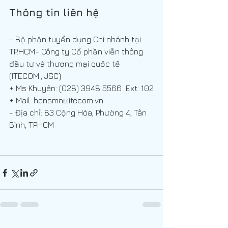
Thông tin liên hệ
- Bộ phận tuyển dụng Chi nhánh tại 
TP.HCM- Công ty Cổ phần viễn thông 
đầu tư và thương mại quốc tế 
(ITECOM., JSC)
+ Ms Khuyên: (028) 3948 5566  Ext: 102
+ Mail: hcnsmn@itecom.vn
- Địa chỉ: 83 Cộng Hòa, Phường 4, Tân 
Bình, TPHCM