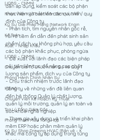
[JOBS - CNMN]
dẫn áp dụng, kiểm soát các bộ phận 
thực hiện và cải tiến các qui trình/ quy 
Nhân Viên Kỹ Thuật Viên Dịch Vụ Viễ
định của Công ty.
Kỹ Sư Giải Pháp Mạng (Network Engin
- Phân tích, tìm nguyên nhân gốc rễ, 
Kế Toán
rủi ro tiềm ẩn dẫn đến phát sinh sản 
phẩm/ dịch vụ không phù hợp, yêu cầu 
Xuất - Nhập Khẩu
các bộ phận khắc phục, phòng ngừa.
[JOBS - CNMN]
- Đề xuất với lãnh đạo các biện pháp 
cải tiến liên tục để nâng cao chất 
Chuyên Gia Tổ Chức Nhân Sự và Quy T
lượng sản phẩm, dịch vụ của Công ty.
Phòng Hành Chính Nhân Sự
- Chịu trách nhiệm trước lãnh đạo 
Hà Nội
Công ty về những vấn đề liên quan 
đến hệ thống Quản lý chất lượng, 
Chuyên Viên Kế Hoạch Kỹ Thuật
quản lý môi trường, quản lý an toàn và 
Trợ Lý Tổng Giám Đốc
sức khỏe nghề nghiệp.
- Tham gia xây dựng và triển khai phần 
Phòng Tham Mưu Tổng Hợp
mềm ERP hoặc phần mềm quản lý 
Kỹ Sư Shop Drawing HVAC (Bản vẽ - K
khác mà công ty áp dụng trong từng 