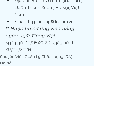
Địa chỉ: Số 14/176 Lê Trọng Tấn , 
Quận Thanh Xuân , Hà Nội, Việt 
Nam
Email: tuyendung@itecom.vn
** Nhận hồ sơ ứng viên bằng 
ngôn ngữ: Tiếng Việt
Ngày gởi: 10/08/2020 Ngày hết hạn: 
09/09/2020
Chuyên Viên Quản Lý Chất Lượng (QA)
Hà Nội
See All
Recent Posts