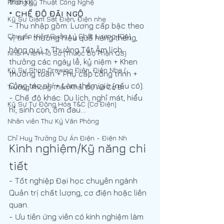
thời kỳ
Phòng Kỹ Thuật Công Nghệ
* CHẾ ĐỘ ĐÃI NGỘ
Kỹ Sư Giám Sát Điện, Điện nhẹ
- Thu nhập gồm: Lương cấp bậc theo 
Chuyên Viên Quản Lý Chất Lượng (QA)
vị trí + thưởng hiệu quả hàng tháng, 
hàng quý + Thưởng Tết Âm lịch, 
Nhân Viên Hồ Sơ (Thuộc Bộ Phận QS)
thưởng các ngày lễ, kỷ niệm + Khen 
Kỹ Sư Shop Drawing Điện, Điện Nhẹ (
thưởng tuần + Phụ cấp công trình + 
Công tác phí + Làm thêm giờ (nếu có).
Trưởng Phòng Triển Khai Dự Án Cơ Đi
- Chế độ khác: Du lịch, nghỉ mát, hiểu 
Kỹ Sư Tự Động Hóa T&C (Cơ Điện)
hỉ, sinh con, ốm đau....
Nhân viên Thư Ký Văn Phòng
Chỉ Huy Trưởng Dự Án Điện - Điện Nh
Kinh nghiệm/Kỹ năng chi 
tiết
- Tốt nghiệp Đại học chuyên ngành 
Quản trị chất lượng, cơ điện hoặc liên 
quan.
- Ưu tiên ứng viên có kinh nghiệm làm 