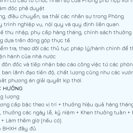
hỉnh cơ cấu tổ chức nhân sự của Phòng phù hợp với t
giám đốc phê duyệt
ng, điều chuyển, sa thải các nhân sự trong Phòng.
ẽ - K
Phòng Kỹ Thuật Công Nghệ
Kỹ Sư Giám Sát Điện
 trình nghiệp vụ, nội quy và quy định liên quan.
hế thu nhập, phụ cấp hàng tháng, chính sách thưởng
g dựa trên đóng góp thực tế.
g (QA)
Nhân Viên Hồ Sơ (Thuộc Bộ Phận QS)
kiểm tra, theo dõi các thủ tục pháp lý/hành chính để 
iện hành của nhà nước
a, đôn đốc và tiếp nhận báo cáo công việc từ các phò
hẹ (
Trưởng Phòng Triển Khai Dự Án Cơ Đi
Kỹ Sư Tự Độ
 ban lãnh đạo tiến độ, chất lượng cũng như các vư
ất phương án giải quyết kịp thời.
C HƯỞNG
Chỉ Huy Trưởng Dự Án Điện - Điện Nh
ng lượng
ơng cấp bậc theo vị trí + thưởng hiệu quả hàng tháng
, thưởng các ngày lễ, kỷ niệm + Khen thưởng tuần +
í + Làm thêm giờ (nếu có).
ộ BHXH đầy đủ.