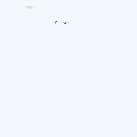
See All
ư Tự Động Hóa T&C (Cơ