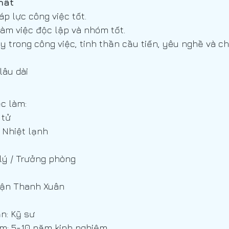
hất
áp lực công việc tốt.
làm việc độc lập và nhóm tốt.
ụy trong công việc, tinh thần cầu tiến, yêu nghề và c
lâu dài
c làm:
 tử
 Nhiệt lạnh
lý / Trưởng phòng
uận Thanh Xuân
n: Kỹ sư
m: 5-10 năm kinh nghiệm