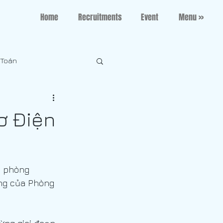
Home
Recruitments
Event
Menu >>
 Toán
ơ Điện
a phòng
ng của Phòng 