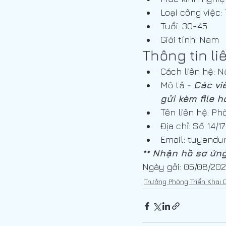
Loại công việc:
Tuổi: 30-45
Giới tính: Nam
Thông tin li
Cách liên hệ: N
Mô tả:
- Các vi
gửi kèm file 
Tên liên hệ: P
Địa chỉ: Số 14/
Email: tuyendu
** Nhận hồ sơ ứng
Ngày gởi: 05/08/20
Trưởng Phòng Triển Khai 