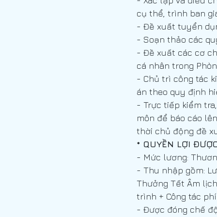
- Xác lập và điều c
cụ thể, trình ban 
- Đề xuất tuyển dụ
Kỹ Sư Shop Drawing HVAC (Bản v
- Soạn thảo các quy
- Đề xuất các cơ c
cá nhân trong Phòn
Chuyên Viên Quản Lý Chất Lượn
- Chủ trì công tác 
án theo quy định h
- Trực tiếp kiểm tr
Kỹ Sư Shop Drawing Điện, Điện N
môn để báo cáo lên
thời chủ động đề xu
* QUYỀN LỢI ĐƯỢ
Nhân viên Thư Ký Văn Phòng
- Mức lương: Thươ
- Thu nhập gồm: Lư
Thưởng Tết Âm lịch
trình + Công tác ph
- Được đóng chế đ