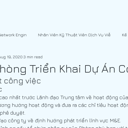
Network Engin
Nhân Viên Kỹ Thuật Viên Dịch Vụ Viễ
Kế
Aug 19, 2020
3 min read
CNMN]
Nhân Viên Kỹ Thuật Viên Dịch Vụ Viễ
hòng Triển Khai Dự Án C
ết công việc
Engin
Kế Toán
Xuất - Nhập Khẩu
[JOBS - CNMN]
C
 cao nhất trước Lãnh đạo Trung tâm về hoạt động củ
à Quy T
Phòng Hành Chính Nhân Sự
Hà Nội
ương hướng hoạt động và đưa ra các chỉ tiêu hoạt độ
 phê duyệt.
ạo công ty về định hướng phát triển lĩnh vực M&E.
Trợ Lý Tổng Giám Đốc
Phòng Tham Mưu Tổng Hợp