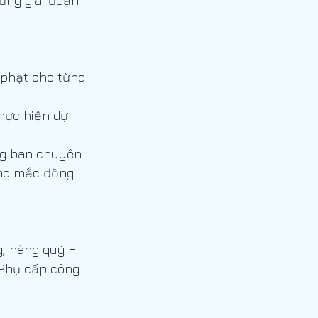
ừng giai đoạn 
, Điện nhẹ
 phạt cho từng 
thực hiện dự 
ng ban chuyên 
ng Hóa T&C (Cơ Điện)
ớng mắc đồng 
, hàng quý + 
 Phụ cấp công 