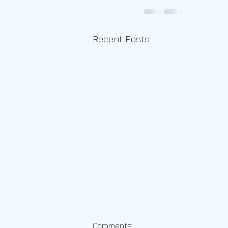
Recent Posts
Chỉ Huy Trưởng Dự Án Điện -
Comments