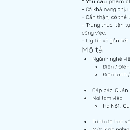
* Yêu cầu phẩm c
- Có khả năng chịu 
- Cẩn thận, có thể 
- Trung thực, tận t
công việc.
- Uy tín và gắn kết 
Mô tả
Ngành nghề việ
Điện / Điện
Điện lạnh /
Cấp bậc: Quản 
Nơi làm việc:
Hà Nội , Q
Trình độ học vấ
Mức kinh nghiệ