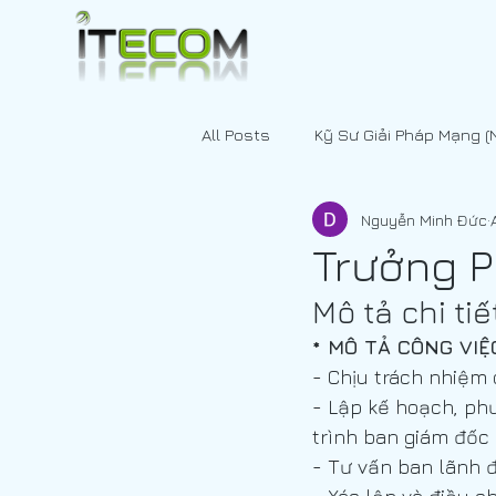
All Posts
Kỹ Sư Giải Pháp Mạng (
Nguyễn Minh Đức
Xuất - Nhập Khẩu
[JOBS - 
Trưởng P
Mô tả chi ti
Kỹ Sư Giải Pháp Mạng (Network 
* MÔ TẢ CÔNG VIỆ
- Chịu trách nhiệm
Chuyên Gia Tổ Chức Nhân Sự v
- Lập kế hoạch, ph
trình ban giám đốc
- Tư vấn ban lãnh đ
Chuyên Viên Kế Hoạch Kỹ Thuật