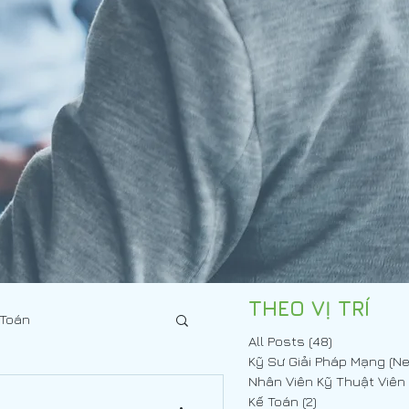
THEO VỊ TRÍ
 Toán
All Posts
(48)
48 posts
Kế Toán
(2)
2 posts