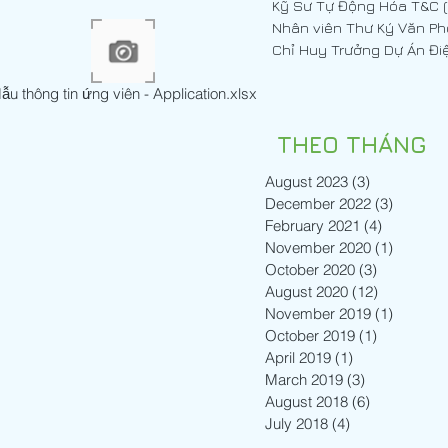
ng Hóa T&C (Cơ Điện)
Nhân viên Thư Ký Văn P
ẫu thông tin ứng viên - Application.xlsx
THEO THÁNG
August 2023
(3)
3 posts
December 2022
(3)
3 posts
February 2021
(4)
4 posts
November 2020
(1)
1 post
October 2020
(3)
3 posts
August 2020
(12)
12 posts
November 2019
(1)
1 post
October 2019
(1)
1 post
April 2019
(1)
1 post
March 2019
(3)
3 posts
August 2018
(6)
6 posts
July 2018
(4)
4 posts