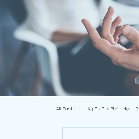
All Posts
Kỹ Sư Giải Pháp Mạng (
Xuất - Nhập Khẩu
[JOBS - 