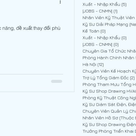
Xuất - Nhập Khẩu
(5)
5 p
[JOBS - CNMN]
(1)
1 post
 năng, đề xuất thay đổi phù
Kế Toán
(0)
0 posts
Xuất - Nhập Khẩu
(0)
0 p
[JOBS - CNMN]
(0)
0 posts
Phòng Hành Chính Nhân
Hà Nội
(12)
12 posts
Trợ Lý Tổng Giám Đốc
(2)
Phòng Tham Mưu Tổng 
, Điện nhẹ
Phòng Kỹ Thuật Công Ng
Kỹ Sư Giám Sát Điện, Điệ