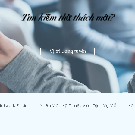
Tìm kiếm thử thách mới?
Vị trí đang tuyển
Network Engin
Nhân Viên Kỹ Thuật Viên Dịch Vụ Viễ
Kế
CNMN]
Nhân Viên Kỹ Thuật Viên Dịch Vụ Viễ