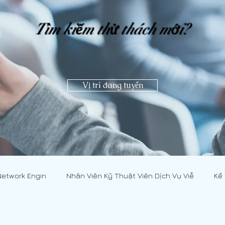
Tìm kiếm thử thách mới?
Vị trí đang tuyển
Network Engin
Nhân Viên Kỹ Thuật Viên Dịch Vụ Viễ
Kế
CNMN]
Nhân Viên Kỹ Thuật Viên Dịch Vụ Viễ