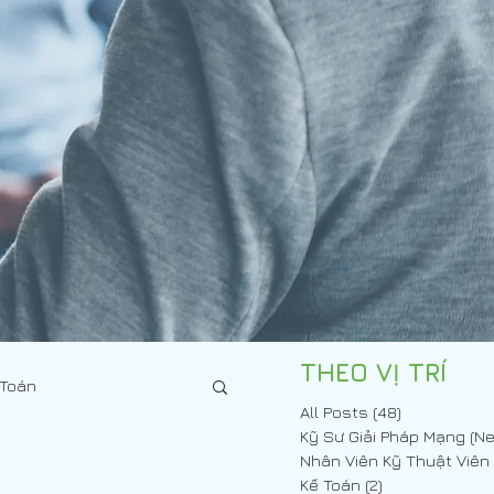
THEO VỊ TRÍ
 Toán
All Posts
(48)
48 posts
Kế Toán
(2)
2 posts