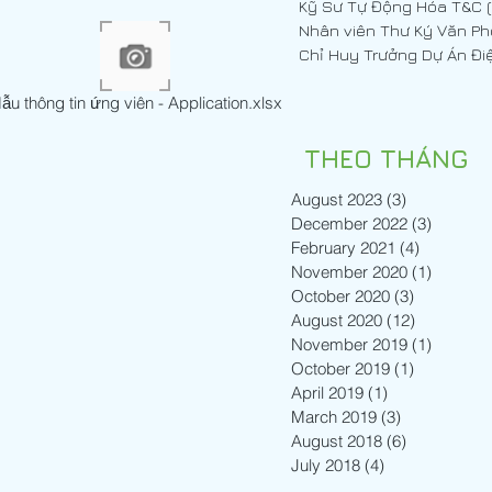
ng Hóa T&C (Cơ Điện)
Nhân viên Thư Ký Văn P
ẫu thông tin ứng viên - Application.xlsx
THEO THÁNG
August 2023
(3)
3 posts
December 2022
(3)
3 posts
February 2021
(4)
4 posts
November 2020
(1)
1 post
October 2020
(3)
3 posts
August 2020
(12)
12 posts
November 2019
(1)
1 post
October 2019
(1)
1 post
April 2019
(1)
1 post
March 2019
(3)
3 posts
August 2018
(6)
6 posts
July 2018
(4)
4 posts