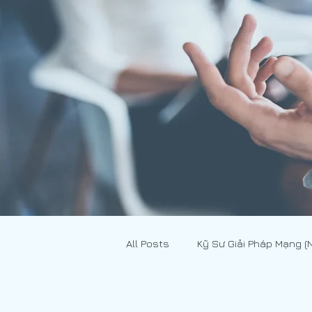
All Posts
Kỹ Sư Giải Pháp Mạng (
Xuất - Nhập Khẩu
[JOBS - 