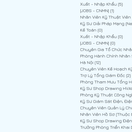
Xuất - Nhập Khẩu
(5)
5 p
[JOBS - CNMN]
(1)
1 post
Kế Toán
(0)
0 posts
Xuất - Nhập Khẩu
(0)
0 p
[JOBS - CNMN]
(0)
0 posts
Phòng Hành Chính Nhân
Hà Nội
(12)
12 posts
Trợ Lý Tổng Giám Đốc
(2)
Phòng Tham Mưu Tổng 
, Điện nhẹ
Phòng Kỹ Thuật Công Ng
Kỹ Sư Giám Sát Điện, Điệ