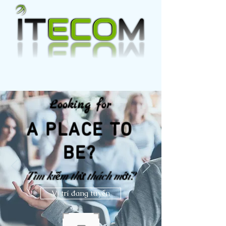
Looking for
A PLACE TO
BE?
Tìm kiếm thử thách mới?
Vị trí đang tuyển