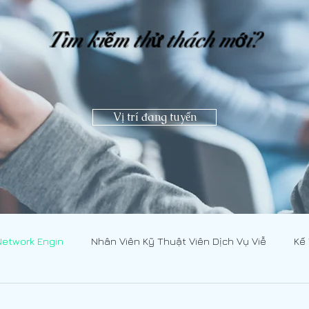
Tìm kiếm thử thách mới?
Vị trí đang tuyển
Network Engin
Nhân Viên Kỹ Thuật Viên Dịch Vụ Viễ
Kế
CNMN]
Nhân Viên Kỹ Thuật Viên Dịch Vụ Viễ