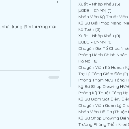
Xuất - Nhập Khẩu
(5)
5 p
[JOBS - CNMN]
(1)
1 post
òa nhà, trung tâm thương mại;
Kế Toán
(0)
0 posts
Xuất - Nhập Khẩu
(0)
0 p
[JOBS - CNMN]
(0)
0 posts
Phòng Hành Chính Nhân
Hà Nội
(12)
12 posts
Trợ Lý Tổng Giám Đốc
(2)
Phòng Tham Mưu Tổng 
, Điện nhẹ
Phòng Kỹ Thuật Công Ng
Kỹ Sư Giám Sát Điện, Điệ