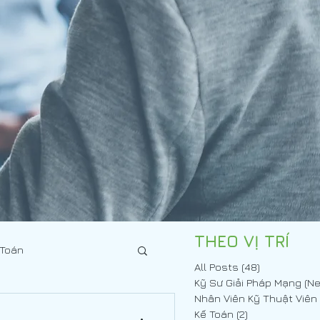
THEO VỊ TRÍ
 Toán
All Posts
(48)
48 posts
Kế Toán
(2)
2 posts