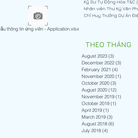
ng Hóa T&C (Cơ Điện)
Nhân viên Thư Ký Văn P
ẫu thông tin ứng viên - Application.xlsx
THEO THÁNG
August 2023
(3)
3 posts
December 2022
(3)
3 posts
February 2021
(4)
4 posts
November 2020
(1)
1 post
October 2020
(3)
3 posts
August 2020
(12)
12 posts
November 2019
(1)
1 post
October 2019
(1)
1 post
April 2019
(1)
1 post
March 2019
(3)
3 posts
August 2018
(6)
6 posts
July 2018
(4)
4 posts