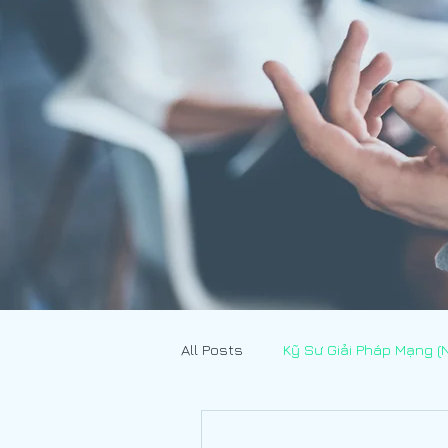
All Posts
Kỹ Sư Giải Pháp Mạng (
Xuất - Nhập Khẩu
[JOBS - 