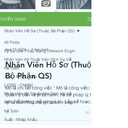
Mẫu thông tin ứng viên - Application.xlsx
TUYỂN DỤNG
Nhân Viên Hồ Sơ (Thuộc Bộ Phận QS)
All Posts
Aug 19, 2020
2 min read
Kỹ Sư Giải Pháp Mạng (Network Engin
Nhân Viên Kỹ Thuật Viên Dịch Vụ Viễ
Nhân Viên Hồ Sơ (Thuộc
Kế Toán
Bộ Phận QS)
Xuất - Nhập Khẩu
[JOBS - CNMN]
Mô tả chi tiết công việc * Mô tả công việc: -
Nhân Viên Kỹ Thuật Viên Dịch Vụ Viễ
Quản lý bản vẽ phát hành, hồ sơ pháp lý, hồ
sơ chất lượng, hồ sơ giá trị - Lập kế hoạch
Kỹ Sư Giải Pháp Mạng (Network Engin
và...
Kế Toán
Xuất - Nhập Khẩu