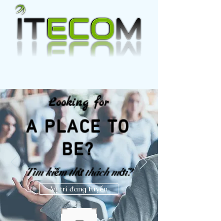
Looking for
A PLACE TO
BE?
Tìm kiếm thử thách mới?
Vị trí đang tuyển