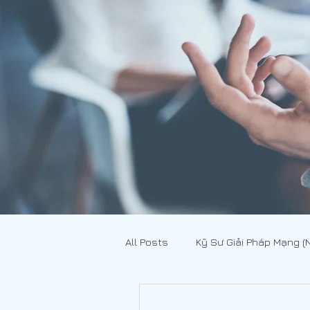
All Posts
Kỹ Sư Giải Pháp Mạng (
Xuất - Nhập Khẩu
[JOBS - 