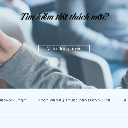
Tìm kiếm thử thách mới?
Vị trí đang tuyển
Network Engin
Nhân Viên Kỹ Thuật Viên Dịch Vụ Viễ
Kế
CNMN]
Nhân Viên Kỹ Thuật Viên Dịch Vụ Viễ