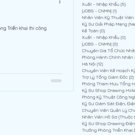
Xuất - Nhập Khẩu
(5)
5 p
[JOBS - CNMN]
(1)
1 post
g Triển khai thi công
Kế Toán
(0)
0 posts
Xuất - Nhập Khẩu
(0)
0 p
[JOBS - CNMN]
(0)
0 posts
Phòng Hành Chính Nhân
Hà Nội
(12)
12 posts
Trợ Lý Tổng Giám Đốc
(2)
Phòng Tham Mưu Tổng 
, Điện nhẹ
Phòng Kỹ Thuật Công Ng
Kỹ Sư Giám Sát Điện, Điệ